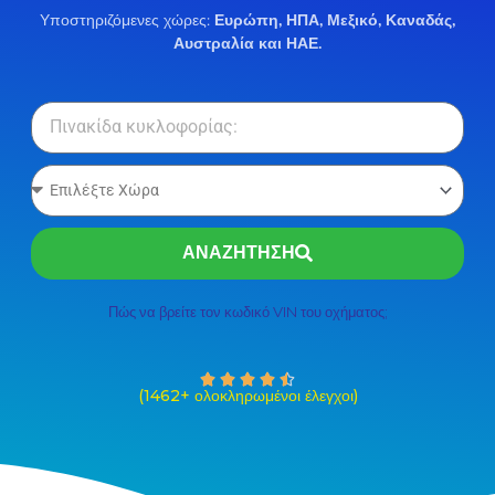
Υποστηριζόμενες χώρες:
Ευρώπη, ΗΠΑ, Μεξικό, Καναδάς,
Αυστραλία και ΗΑΕ.
ΑΝΑΖΗΤΗΣΗ
Πώς να βρείτε τον κωδικό VIN του οχήματος;
R





(1462+ ολοκληρωμένοι έλεγχοι)
a
t
e
d
4